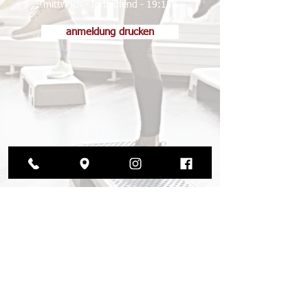
mittwoch - fortlaufend - 19:15h
anmeldung drucken
© 2026 by die tanzmanufaktur
agb
impressum
datenschutz
kündigung
preise
gutscheine