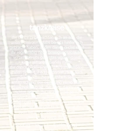
tanzkreise
die dance circles richten sich an alle, die
unsere ballroom clubs bereits hinter sich
gebracht haben. in den dance circles lernt
ihr regelmäßig neue bewegungsabläufe,
vertieft bereits gelerntes und verpasst
keine aktuellen trends mehr.
die dance circles sind in drei verschiedene
stufen (level 1,2 &3) unterteilt, was euch
die einordnung erleichtern soll.
entsprechend der einteilung variiert der
schwierigkeitsgrad. der open dance circle
richtet sich an die jenigen, die gerne
intensive bewegungsabläufe lernen. neben
großartigen figuren arbeiten wir natürlich
auch an der richtigen technik damit ihr
euch natürlich bewegt und euch
gleichzeitig super fühlt.
montag - level 1
- fortlaufend -