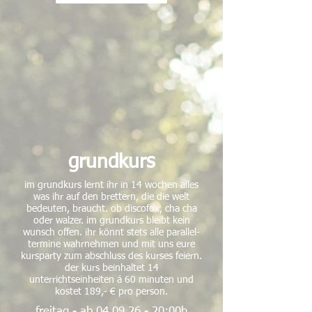
grundkurs
im grundkurs lernt ihr in 14 wochen alles
was ihr auf den brettern, die die welt
bedeuten, braucht.
ob discofox, cha cha
oder walzer. im grundkurs bleibt kein
wunsch offen. ihr könnt stets alle parallel-
termine wahrnehmen und mit uns eure
kursparty zum abschluss des kurses feiern.
der kurs beinhaltet 14
unterrichtseinheiten á 60 minuten und
kostet 189,- € pro person.
freitag - ab
04.09.26 - 20
:00h