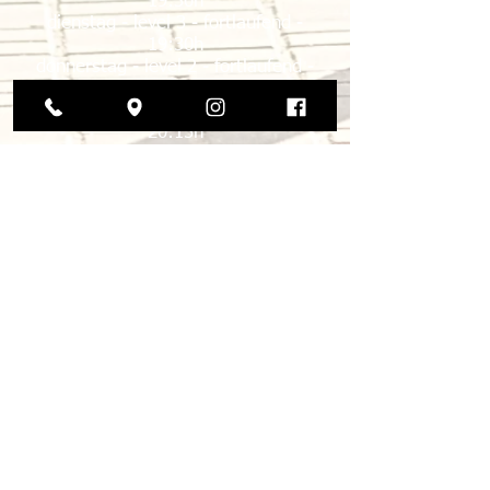
19:30h
dienstag - level 3 - fortlaufend -
19:30h
donnerstag
- level 2 - fortlaufend -
19:30h
freitag - level 3 - fortlaufend -
20:15h
sonntag - level 1 - fortlaufend -
18:00h
sonntag - level 3 - fortlaufend -
19:00h
anmeldung drucken