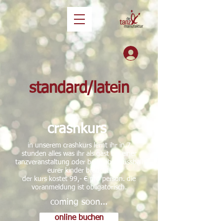
standard/latein
crashkurs
in unserem crashkurs lernt ihr in 7
stunden alles was ihr als gast bei einer
tanzveranstaltung oder beim abschlussball
eurer kinder braucht.
der kurs kostet 99,- € pro person. die
voranmeldung ist obligatorisch.
coming soon...
online buchen