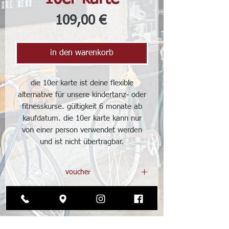
Preis
109,00 €
in den warenkorb
die 10er karte ist deine flexible
alternative für unsere kindertanz- oder
fitnesskurse. gültigkeit 6 monate ab
kaufdatum. die 10er karte kann nur
von einer person verwendet werden
und ist nicht übertragbar.
voucher
bringe dein voucher (gern auch digital)
zur ersten stunde mit. wir tauschen dann
gegen die 10er karte.