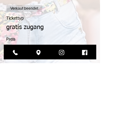
Verkauf beendet
Tickettyp
gratis zugang
Preis
0,00 €
© 2026 by die tanzmanufaktur
agb
impressum
datenschutz