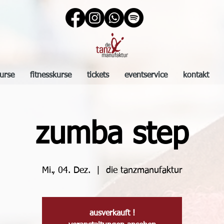
urse
fitnesskurse
tickets
eventservice
kontakt
zumba step
Mi., 04. Dez.
  |  
die tanzmanufaktur
ausverkauft !