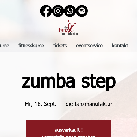
urse
fitnesskurse
tickets
eventservice
kontakt
zumba step
Mi., 18. Sept.
  |  
die tanzmanufaktur
ausverkauft !