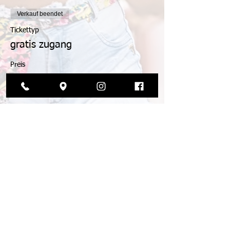
Verkauf beendet
Tickettyp
gratis zugang
Preis
0,00 €
© 2026 by die tanzmanufaktur
agb
impressum
datenschutz