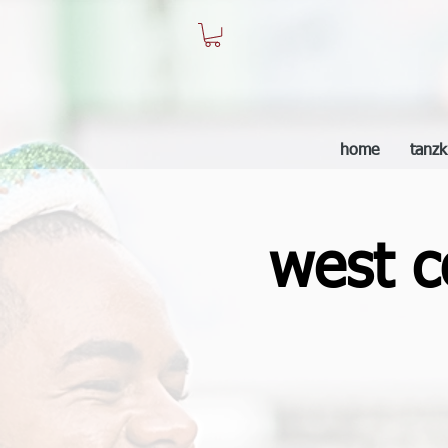
home
tanzk
west c