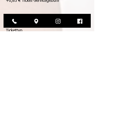
+0,63 € Ticket-Servicegebühr
Verkauf beendet
Tickettyp
single class godfrey beginner
Mehr Infos
Preis
25,00 €
+0,63 € Ticket-Servicegebühr
Verkauf beendet
Tickettyp
single class amy advanced
Mehr Infos