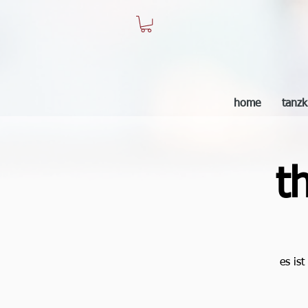
home
tanzk
t
es is