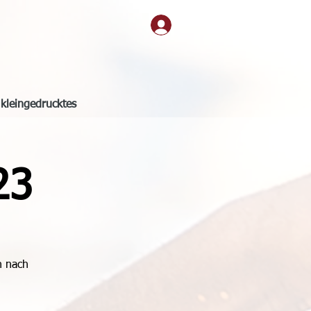
kleingedrucktes
23
n nach