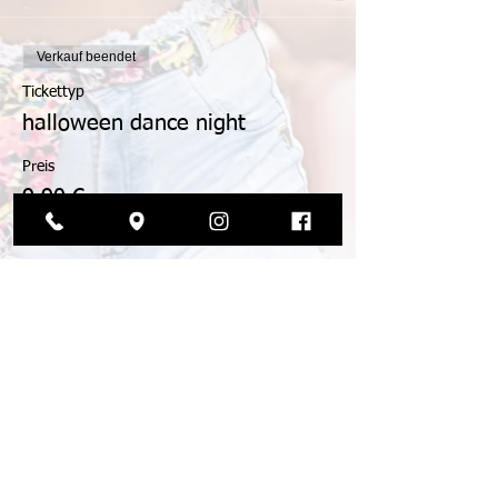
Verkauf beendet
Tickettyp
halloween dance night
Preis
9,90 €
+0,25 € Ticket-Servicegebühr
© 2026 by die tanzmanufaktur
agb
impressum