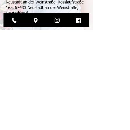
Neustadt an der Weinstraße, Rosslaufstraße
16a, 67433 Neustadt an der Weinstraße,
Deutschland
© 2026 by die tanzmanufaktur
agb
impressum
datenschutz
kündigung
preise
gutscheine
bash camp
urban formationen