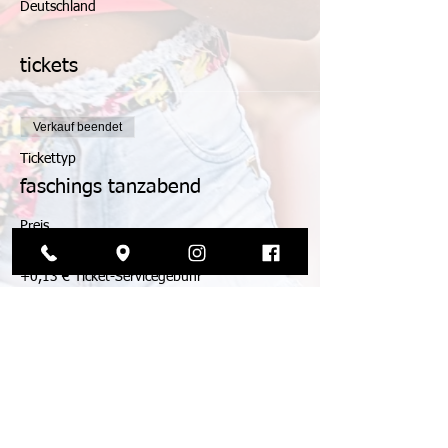
Deutschland
tickets
Verkauf beendet
Tickettyp
faschings tanzabend
Preis
5,00 €
+0,13 € Ticket-Servicegebühr
© 2026 by die tanzmanufaktur